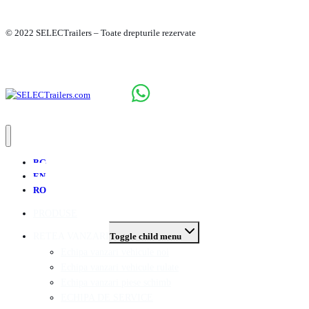
© 2022 SELECTrailers – Toate drepturile rezervate
BG
EN
RO
PRODUSE
RETEA VANZARI
Toggle child menu
Echipa vanzari vehicule noi
Echipa vanzari vehicule rulate
Echipa vanzari piese schimb
ECHIPA DE SERVICE