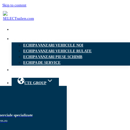
Skip to content
PRODUSE
RETEA VANZARI
ECHIPA VANZARI VEHICULE NOI
ECHIPA VANZARI VEHICULE RULATE
ECHIPA VANZARI PIESE SCHIMB
ECHIPA DE SERVICE
CONTACT
CTE GROUP
erciale specializate
rs.ro