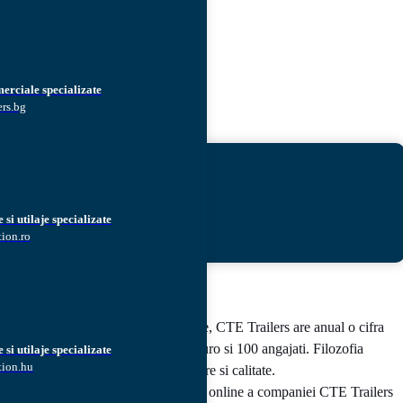
erciale specializate
ers.bg
Caută
si utilaje specializate
ion.ro
Dupa 20 ani de continua dezvoltare, CTE Trailers are anual o cifra
de afaceri de cca 50 milioane de Euro si 100 angajati. Filozofia
si utilaje specializate
tion.hu
noastra este sa investim in dezvoltare si calitate.
SELECTrailers.com este platforma online a companiei CTE Trailers