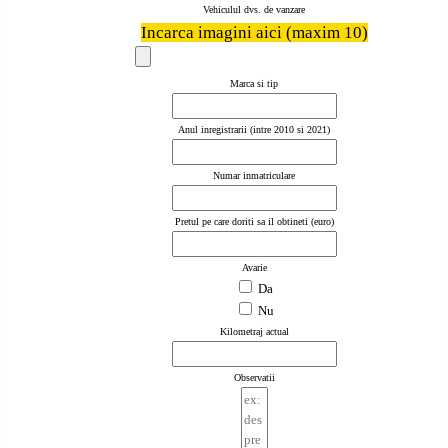
Vehiculul dvs. de vanzare
Incarca imagini aici (maxim 10)
Marca si tip
Anul inregistrarii (intre 2010 si 2021)
Numar inmatriculare
Pretul pe care doriti sa il obtineti (euro)
Avarie
Da
Nu
Kilometraj actual
Observatii