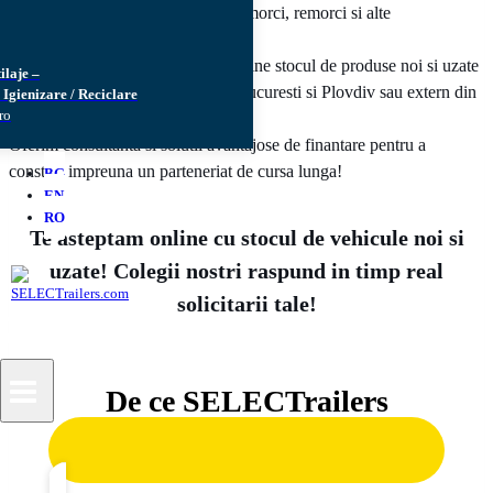
unde poti cumpara si vinde semiremorci, remorci si alte
autovehicule.
SELECTrailers aduce aproape de tine stocul de produse noi si uzate
ilaje –
aflate in cele 3 parcuri din Arad, Bucuresti si Plovdiv sau extern din
/ Igienizare / Reciclare
ro
gestiunea partenerilor nostri.
Oferim consultanta si solutii avantajose de finantare pentru a
construi impreuna un parteneriat de cursa lunga!
BG
EN
RO
Te asteptam online cu stocul de vehicule noi si
uzate! Colegii nostri raspund in timp real
solicitarii tale!
De ce SELECTrailers