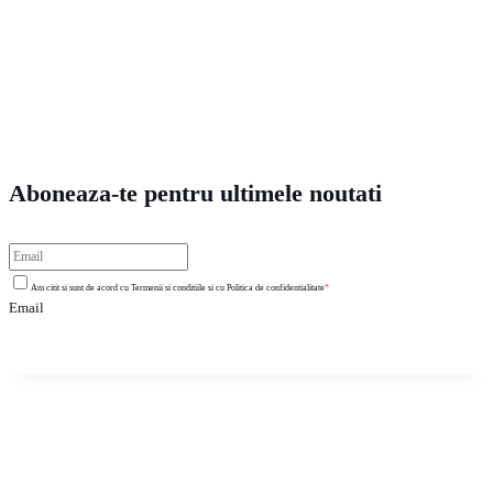
Aboneaza-te pentru ultimele noutati
Am citit si sunt de acord cu Termenii si conditiile si cu Politica de confidentialitate
*
Email