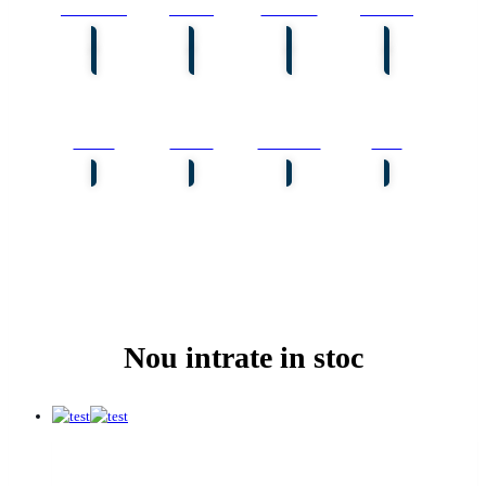
Semiremorci
Remorci
Basculante
Platforme
Trailere
Cisterne
Altele
Autotractoare
Nou intrate in stoc